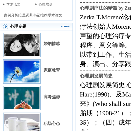
学术论文
心理培训
心理剧疗法的精髓 by Zerka
案例分析|
心里词典|
书记推荐|
学术论文
Zerka T.More
疗法创始人Mor
心理专题
声望的心理治疗
婚姻情感
程序、意义等等
以带到工作、生活
身、演出、分享跟审视；及
家庭教育
心理剧发展简史
心理剧发展简史 心理
Hare(1990)、及
高考焦虑
来》(Who shal
胎期（1908-21
35）；（四）成年
职场心态