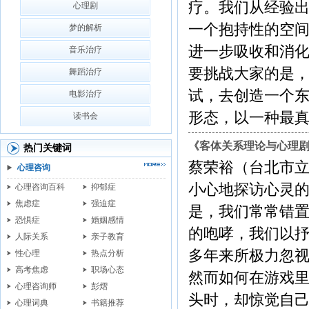
疗。我们从经验
心理剧
一个抱持性的空
梦的解析
进一步吸收和消化
音乐治疗
要挑战大家的是
舞蹈治疗
试，去创造一个
电影治疗
形态，以一种最真实的、....
读书会
《客体关系理论与心理
热门关键词
蔡荣裕（台北市
心理咨询
小心地探访心灵
心理咨询百科
抑郁症
焦虑症
强迫症
是，我们常常错
恐惧症
婚姻感情
的咆哮，我们以
人际关系
亲子教育
多年来所极力忽
性心理
热点分析
高考焦虑
职场心态
然而如何在游戏
心理咨询师
彭熠
头时，却惊觉自己已然在灰暗的
心理词典
书籍推荐