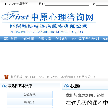
2026/8/8
星期五
用户
密
名：
码：
网站首页
心闻快报
心理文章
心理咨询
EAP员工帮助计划
媒
预约热线：0371-63310633、86172899
本站目前有：
名网友关注！
表达性艺术治疗
心理剧
沙盘游戏
我们与命运之间，还差
在这几天的课程
绘画分析