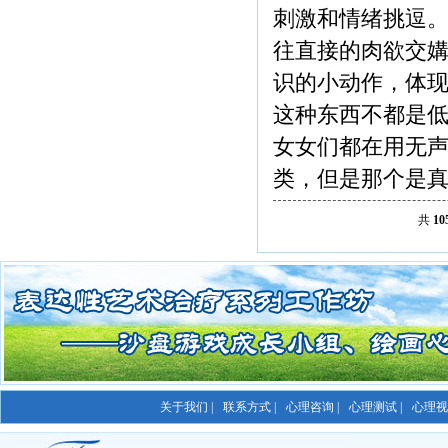
刺激和情绪挑逗
往直接的肉欲交
识的小动作，体
这种东西不都是
女女们都在用无
类，但是那个是真的低.....
共
10
关于我们 |
联系方式 |
心理咨询 |
心理测试 |
心理视频