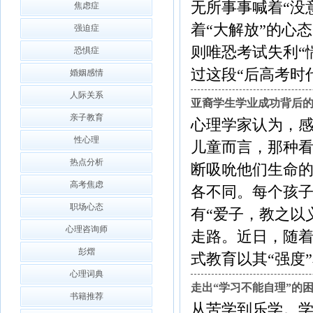
无所事事喊着“没
焦虑症
着“大解放”的心
强迫症
则唯恐考试失利“
恐惧症
过这段“后高考时代”？专家
婚姻感情
人际关系
亚裔学生学业成功背后
亲子教育
心理学家认为，
性心理
儿童而言，那种
热点分析
断吸吮他们生命的
高考焦虑
各不同。每个孩
职场心态
有“爱子，教之以
心理咨询师
走路。近日，随着
彭熠
式教育以其“强度”和“......
心理词典
走出“学习不能自理”的
书籍推荐
从苦学到乐学。