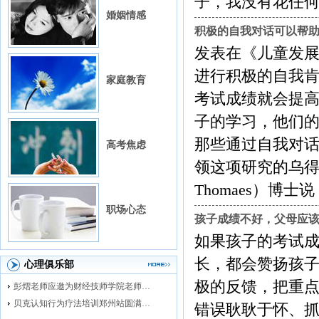
子，我没有花任何时间陪伴他，
婚姻情感
积极的自我对话可以帮
发表在《儿童发
进行积极的自我
家庭教育
考试成绩就会提
子的学习，他们
那些通过自我对
高考焦虑
领这项研究的乌得勒
Thomaes）博士说：“.....
职场心态
孩子成绩不好，父母应
如果孩子的考试
长，都会赞扬孩
心理俱乐部
极的反馈，把重
彭熠老师应邀为财经技师学院老师进行督导培训
贝克认知行为疗法培训郑州站圆满落幕
错误耿耿于怀、