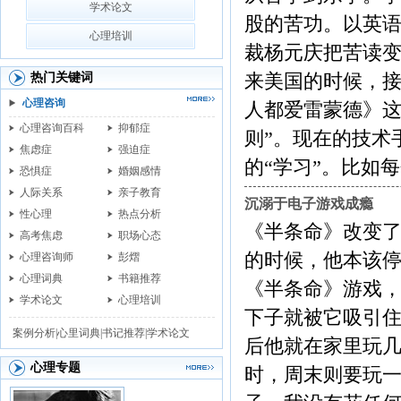
学术论文
股的苦功。以英语
心理培训
裁杨元庆把苦读变
热门关键词
来美国的时候，
心理咨询
人都爱雷蒙德》这
心理咨询百科
抑郁症
则”。现在的技术
焦虑症
强迫症
的“学习”。比如每个月投...
恐惧症
婚姻感情
人际关系
亲子教育
沉溺于电子游戏成瘾
性心理
热点分析
《半条命》改变了
高考焦虑
职场心态
的时候，他本该
心理咨询师
彭熠
心理词典
书籍推荐
《半条命》游戏，
学术论文
心理培训
下子就被它吸引住
案例分析|
心里词典|
书记推荐|
学术论文
后他就在家里玩几
心理专题
时，周末则要玩一