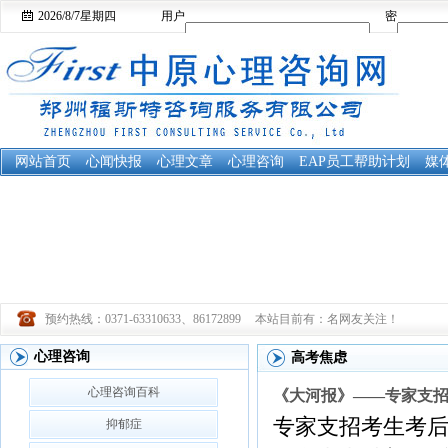
2026/8/7
星期四
用户
密
名：
码：
网站首页
心闻快报
心理文章
心理咨询
EAP员工帮助计划
媒
预约热线：0371-63310633、86172899
本站目前有：
名网友关注！
心理咨询
高考焦虑
心理咨询百科
《大河报》——专家支
专家支招考生考后心
抑郁症