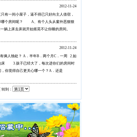
2012-11-24
近只有一间小屋子，逼不得已只好向主人借宿，
择哪个房间呢？ A、有个人头从窗外恶狠狠
一躺上床去床就开始摇晃不让你睡的房间。
2012-11-24
俩人独处？ A．半年B．两个月C．一周 2.如
的床 3.孩子已经大了，每次进你们的房间时
间，你觉得自己更关心哪一个？A．还是
页 转到：