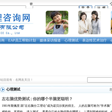
密
码：
咨询
EAP员工帮助计划
媒体采访报道
心理测试
表达性艺术治疗
本站目前有：
名网友关注！
心理测试
左右脑优势测试 | 你的哪个半脑更聪明？
1981年斯佩里 因“左右脑分工理论”成为诺贝尔奖的得主。 人的左脑可称为“学术脑
感性的、直观的。 进入测试， 看看自己的大脑优势在哪吧！ 1.遇到困难的时候