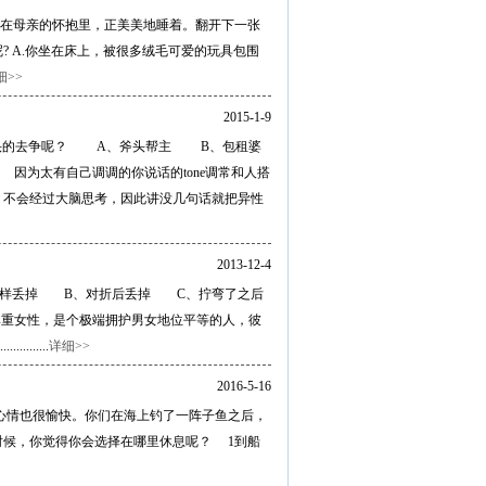
在母亲的怀抱里，正美美地睡着。翻开下一张
 A.你坐在床上，被很多绒毛可爱的玩具包围
细>>
2015-1-9
抢破头的去争呢？ A、斧头帮主 B、包租婆
为太有自己调调的你说话的tone调常和人搭
，不会经过大脑思考，因此讲没几句话就把异性
2013-12-4
样丢掉 B、对折后丢掉 C、拧弯了之后
重女性，是个极端拥护男女地位平等的人，彼
......
详细>>
2016-5-16
心情也很愉快。你们在海上钓了一阵子鱼之后，
时候，你觉得你会选择在哪里休息呢？ 1到船