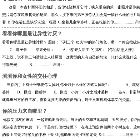
这是一本古朴而怀旧的相册，当你轻轻翻开它时，映入眼帘的第一张照片是你躺
照片是你在爬来爬去的场景。那么，接下来的第三张你认为会是一幅什么样的照片呢?
着 B.你在浴缸里快乐洗澡、玩耍 C.坐着儿童学步椅，正在吃饭的你......................
详
看看你哪里最让异性讨厌？
看看你哪里最让异性讨厌？ 题目：下列三个‘功夫’中的热门角色，哪一个你会
C、胖子骨 结果分析： A、选‘斧头帮主’的朋友：【你说话惹人嫌】 因
不上线，说不到三句话就让人结屎面：这类型的人有自己的想法，想什么就说什么
得罪光光。 B......................
详细>>
测测你和女性的交往心理
当你的手上有十张纸要你丢掉时,你会以什么样的方式丢掉呢?： A、就这
丢掉 D、揉成一团后掉 E、撕成一小片一小片之后才丢掉 选A、非常尊
此尊重对方的自主权，喜欢无拘无束的变爱自由，属于只重视肉体享受的类型。................
你的压力来自哪里？
你接受朋友的邀请，一起乘船出海去玩。当天的天空非常地晴朗、天气很好，你的
就决定先暂时休息一下。于是你们便把锚抛下，在海上预定停留两个小时左右。这
的最上层去 2到船头的甲板上去 3到船舱里面去 4到船尾去 &nb......................
详细>>