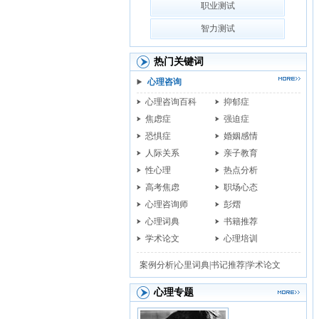
职业测试
智力测试
热门关键词
心理咨询
心理咨询百科
抑郁症
焦虑症
强迫症
恐惧症
婚姻感情
人际关系
亲子教育
性心理
热点分析
高考焦虑
职场心态
心理咨询师
彭熠
心理词典
书籍推荐
学术论文
心理培训
案例分析|
心里词典|
书记推荐|
学术论文
心理专题