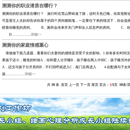
测测你的职业潜质在哪行？
测测你的职业潜质在哪行？ 旅行时在荒山野岭迷了路，这时天色已晚，你发觉附
可是屋主人夫妇却告诉你屋子的四个房间都闹鬼，一定要住下来的情况下，你会选
瞪着你睡觉的房间。 B、厕所会传来开关门声和女人叹息声的房间。 C、你
D......................
详细>>
测测你的家庭情感重心
请做做下面几道题，看看你们夫妻间的感情是否受子女的影响。1.你有多长时间没有
果孩子还小，睡觉的时候A．你和爱人分开睡B．孩子睡在两人中间C．孩子睡另外
A．还没与孩子分开房间B．不打招呼就进入C．敲门后再进入 4.在配偶与子女
孩......................
详细>>
共
10
条 首页 上一页 下一页 尾页 页次：
1
/1
页
10
条/