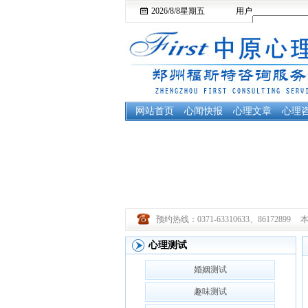
2026/8/8
星期五
用户
名：
网站首页
心闻快报
心理文章
心理
预约热线：0371-63310633、86172899
心理测试
婚姻测试
趣味测试