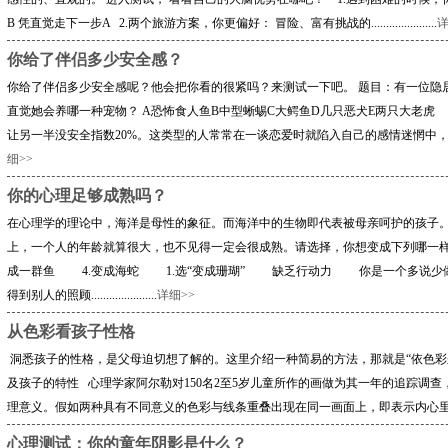
B 凭直觉走下一步A 2.两个旅游方案，你更偏好： 冒险、富有挑战的......................
详
你给了伴侣多少安全感？
你给了伴侣多少安全感呢？他会把你看的很紧吗？来测试一下吧。 题目：有一位隐
直觉她会养哪一种宠物？ A恐怖食人鱼B中型蜥蜴C大鳄鱼D几只恶犬E两只大老
让另一半没安全指数20%。这类型的人常常在一谈恋爱时就陷入自己的感情迷惘中，除非自己醒了，否则别
细>>
你的心理足够成熟吗？
在心理学的理论中，海洋是母性的象征。而海洋中的生物即代表被母亲呵护的孩子
上，一个人的年龄就算很大，也不见得一定会很成熟。请选择，你想变成下列哪一
成一群鱼 4.变成海蛇 1.选“变成珊瑚” 缺乏行动力 你是一个多说少
得到别人的照顾......................
详细>>
从色彩看孩子性格
洞悉孩子的性格，是父母迫切想了解的。这里介绍一种简易的方法，那就是“依色彩
及孩子的特性 心理学家阿尔勒对150名2至5岁儿童所作的画做为其一年的追踪调
理意义。假如两种具有不同意义的色彩与线条重叠出现在同一画面上，即表示内心里面有两种不.......
心理测试：你的童年阴影是什么？