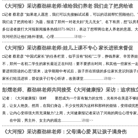
《大河报》采访蔡劲林老师:谁给我们养老 我们走了把房给谁
□记者 蔡君彦 “如果老人愿意，我们可以先接触试试看，可以的话就帮忙照顾他们。”5
我们走了把房给谁》为题，报道了郑州一对老夫妇“无儿无女”、名下有房，想“以房
多位读者拨打大河报新闻服务热线0371-96211，表达了想帮两位老人养老的意愿
坎坷经历让他们格外谨慎。心理......................
详细>>
《大河报》采访蔡劲林老师:娃儿上课不专心 家长进班来督促
□记者 蔡君彦 “中国式家长”的任务栏里，似乎没有“轻松”二字，挣钱养家、辛苦
不，郑州一名初二学生的家长最近正在纠结：要不要挤出时间，和其他一些家长一起
要进班陪读的心思?原来，这学期期中考试后，孩子所在班级的多位家长意识到孩子
家长们轮流进班，督促孩子们专心听讲，改善课堂......................
详细>>
彭熠老师、蔡劲林老师共同接受《大河健康报》采访：追求独立、
记者：《大河健康报》张畔 要想成为一个富有魅力的女性，光有外在美是不够
足，让女人艳羡。然而，在我们身边，不少女性因为这样和那样的烦恼，变得或
美，让内心变得强大而充满魅力?上周，大河健康报记者采访了河南的两位心理专
在中国，男主外、女主内的观念......................
详细>>
《大河报》采访蔡劲林老师：父母满心爱 莫让孩子满身伤