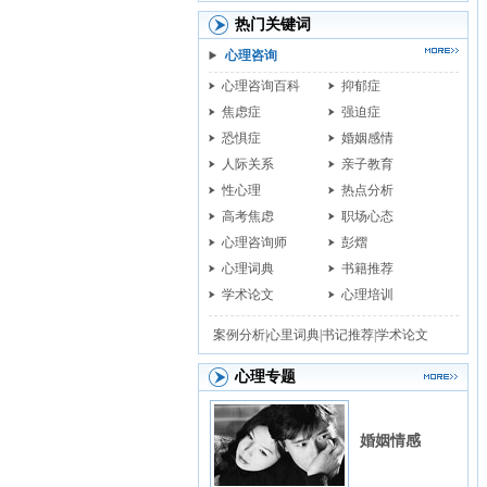
热门关键词
心理咨询
心理咨询百科
抑郁症
焦虑症
强迫症
恐惧症
婚姻感情
人际关系
亲子教育
性心理
热点分析
高考焦虑
职场心态
心理咨询师
彭熠
心理词典
书籍推荐
学术论文
心理培训
案例分析|
心里词典|
书记推荐|
学术论文
心理专题
婚姻情感