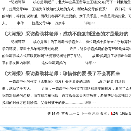
□记者谭萍 核心提示|近日，北大毕业美国留学生王猛(化名)写了一封数落父
节，拉黑父母6年，王猛为何以如此决绝的方式，断绝与父母的联系? 我们花一辈
的时间，等我们说谢谢。而我们都得不到想要的。亲子关系里，本应是满满的爱。
人。 事件 拉黑父母6年，万余字......................
详细>>
《大河报》采访蔡劲林老师：成功不能复制适合的才是最好的
□记者谭萍 核心提示┃为了培养出学霸女儿，有位妈妈十多年来几乎放弃社
学习环境，家里十几年都没开过电视。 近日，这位学霸妈妈的教育经验刷爆网
的学霸养成方式可以复制吗?大河报记者进行了采访。 故事:妈妈拼了培养出学
章在朋友圈内刷屏。 这位学霸妈妈的......................
详细>>
《大河报》采访蔡劲林老师：珍惜你的爱 丢了不会再回来
一篇高中生的作文《孟婆汤》引发社会各界爱的回响 □见习记者 何洪帅 核
事，感动了千万人。 近日，一篇高中生的作文在网络和朋友圈转发，看哭了众
祸前对母爱的忽视，而在母亲车祸后，通过给母亲天天讲故事，希望帮助母亲找回
挽回的时候才想到珍惜。父母对孩子的爱......................
详细>>
共
14
条 首页 上一页
下一页
尾页
页次：
1
/2
页
10
条/