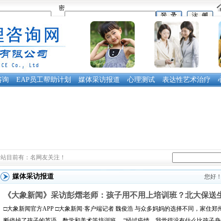
密
码：
咨询
EAP员工帮助计划
媒体采访报道
心理测试
表达性艺术治疗
本站目前有：
名网友关注！
媒体采访报道
您好！
《大象新闻》采访彭熠老师：孩子用不用上培训班？北大保送生这
□大象新闻官方APP □大象新闻·客户端记者 魏俊浩 与众多妈妈的选择不同，家
断停掉了孩子的英语、数学和美术等培训班。 “经过疫情，我觉得没有什么比孩子