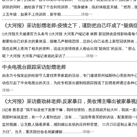
训班的同时，她给孩子报了个击剑培训班，“强身健体，练好体能是关键。” 然而
上五年级，如果不上培训班，新学期......................
详细>>
《大河报》采访彭熠老师:疫情之下，谨防把自己吓成了“疑病症
□大河报天天健康官方头条号 □大河报·大河客户端记者 林辉 新冠肺炎疫情影响着
都要给自己好多次的量体温，咳嗽几声都很恐惧，总担心自己会患上新型冠状肺炎，
我也在网上查询了相关的资料，说这次疫情很多人都会出现‘疑病症’的反应。” 那么
呢？大河报·大河客户端记者就此采访了......................
详细>>
中央电视台跟踪采访彭熠老师
由东方今报发起的给留守儿童找寄养家庭的活动，专门邀请郑州福斯特心理咨询中
动也引起了中央电视台的关注，为此专程派出摄制组跟踪报道了彭熠老师通过各种心理方式进行相互甄选契
详细>>
《大河报》采访蔡劲林老师:反家暴日，美妆博主曝出被家暴视
□记者 蔡君彦 “我不知道他下面要干嘛，我特别害怕，然后我就开始大叫，我就一
我那时候就是想，有一个人看到也好，没有……”这段带着哭腔的诉说，配着那段一
监控视频，让无数人隔着屏幕，感到难以名状的压抑和苦楚。 11月25日是制止暴
力日”。当天，重庆因仿妆名画蒙娜丽......................
详细>>