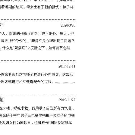
，随着暑期的结束，李女士有了新的担忧：孩子将
”
2020/3/26
每个人。郑州的张峰（化名）也不例外。每天，他
每天神经兮兮的，“我是不是心理出现了问题？
，什么是“疑病症”？疫情之下，如何调节心理
2017-12-11
心首席专家彭熠老师全程进行心理辅导。这次活
合的过程。......................
频
2019/11/27
直在66楼，呼喊求救，我用尽了自己所有力气吼，
位光膀子中年男子从电梯里拖拽一位女子的电梯
力侵害妇女行为国际日，也被称作“国际反家庭暴