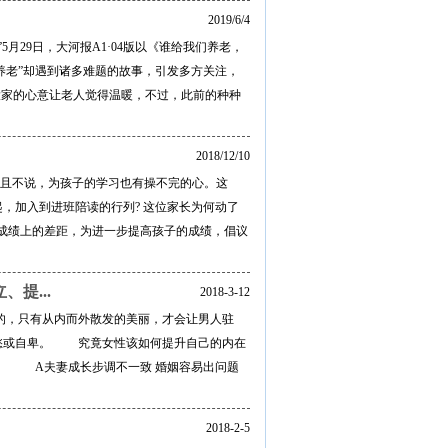
2019/6/4
月29日，大河报A1·04版以《谁给我们养老，
养老”却遇到诸多难题的故事，引发多方关注，
。大家的心意让老人觉得温暖，不过，此前的种种
2018/12/10
养娃且不说，为孩子的学习也有操不完的心。这
，加入到进班陪读的行列? 这位家长为何动了
成绩上的差距，为进一步提高孩子的成绩，倡议
提...
2018-3-12
的，只有从内而外散发的美丽，才会让男人驻
忧愁或自卑。 究竟女性该如何提升自己的内在
家。 A夫妻成长步调不一致 婚姻容易出问题
2018-2-5