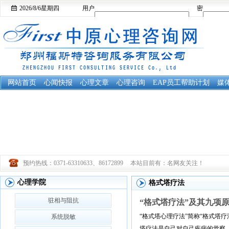
2026/8/6
星期四
用户
密
名：
码：
网站首页
心闻快报
心理文章
心理咨询
EAP员工帮助计划
媒
预约热线：0371-63310633、86172899
本站目前有：
名网友关注！
心理学院
格式塔疗法
驻相与阻抗
“格式塔疗法”及其九项
“格式塔心理疗法”简称“格式塔
系统脱敏
塔疗法是自己对自己疾病的觉察