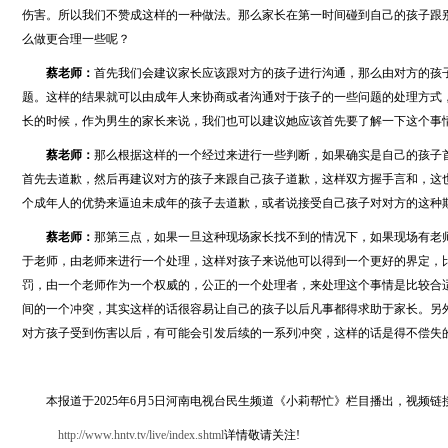
伤害。所以我们不赞成这样的一种做法。那么家长在第一时间碰到自己的孩子跟
么做更合理一些呢？
蔡老师：
首先我们会建议家长应该跟对方的孩子进行沟通，那么由对方的孩
题。这样的结果就可以由成年人来协商或者沟通对于孩子的一些问题的处理方式
长的时候，作为男生的家长来说，我们也可以建议她应该首先要了解一下这个事
蔡老师：
那么根据这样的一个经过来进行一些判断，如果确实是自己的孩子
首先去道歉，然后再建议对方的孩子来跟自己孩子道歉，这样双方握手言和，这
个成年人的优势来逼迫未成年的孩子去道歉，或者说接受自己孩子对对方的这种
蔡老师：
那第三点，如果一旦这种现场家长找不到的情况下，如果现场有老
于老师，由老师来进行一个处理，这样对孩子来说他可以得到一个更好的界定，
罚，由一个老师作为一个权威的，公正的一个处理者，来处理这个事情是比较合
间的一个冲突，其实这样的话很容易让自己的孩子以后凡事都得求助于家长。另
对方孩子受到伤害以后，有可能会引发后续的一系列冲突，这样的话是得不偿失
本报道于2025年6月5日河南电视台民生频道《小莉帮忙》栏目播出，视频
http://www.hntv.tv/live/index.shtml
详情敬请关注!