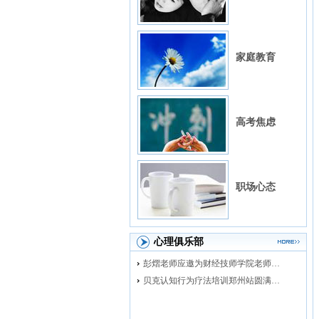
家庭教育
高考焦虑
职场心态
心理俱乐部
彭熠老师应邀为财经技师学院老师进行督导培训
贝克认知行为疗法培训郑州站圆满落幕